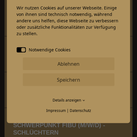
STEUERFACHANGESTELLTE/-R
Wir nutzen Cookies auf unserer Webseite. Einige
SCHWERPUNKT ERSTELLUNG
von ihnen sind technisch notwendig, während
JAHRESABSCHLÜSSE (M/W/D) -
andere uns helfen, diese Webseite zu verbessern
FULDA
oder zusätzliche Funktionalitäten zur Verfügung
zu stellen.
STEUERFACHANGESTELLTE/-R
Notwendige Cookies
SCHWERPUNKT EST (M/W/D) -
SCHLÜCHTERN
Ablehnen
Speichern
STEUERFACHANGESTELLTE/-R
SCHWERPUNKT FIBU (M/W/D) -
LANGENSELBOLD
Details anzeigen
Impressum
|
Datenschutz
STEUERFACHANGESTELLTE/-R
SCHWERPUNKT FIBU (M/W/D) -
SCHLÜCHTERN