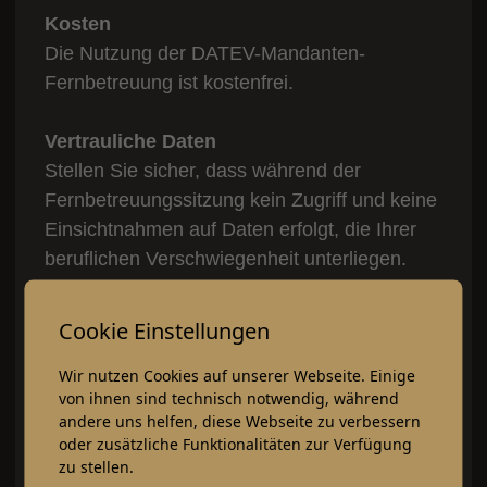
Kosten
Die Nutzung der DATEV-Mandanten-
Fernbetreuung ist kostenfrei.
Vertrauliche Daten
Stellen Sie sicher, dass während der
Fernbetreuungssitzung kein Zugriff und keine
Einsichtnahmen auf Daten erfolgt, die Ihrer
beruflichen Verschwiegenheit unterliegen.
Freigegebene Aktionen
Cookie Einstellungen
Wenn Sie eine Applikation freigegeben
Wir nutzen Cookies auf unserer Webseite. Einige
haben, werden alle damit möglichen Aktionen
von ihnen sind technisch notwendig, während
freigeschaltet. Z. B. kann über einen Link in
andere uns helfen, diese Webseite zu verbessern
einem Text auch ein Internet-Browser starten,
oder zusätzliche Funktionalitäten zur Verfügung
der nicht freigeschaltet ist.
zu stellen.