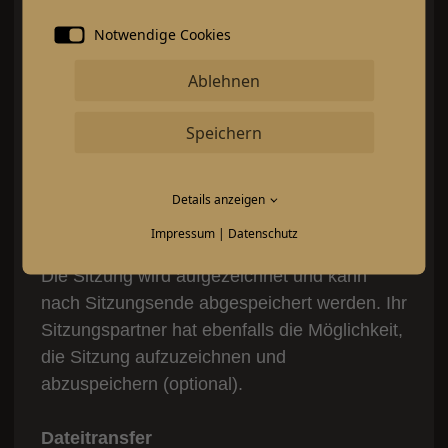
Anwendungen schließen
Notwendige Cookies
Schließen Sie vor Sitzungsbeginn alle nicht
Ablehnen
benötigten Anwendungen. Ausgeblendete, im
Hintergrund aktive Anwendungen können
Speichern
ungewollt Informationen anzeigen, z.B.
ankommende E-Mails mit Vorschau am
Bildschirmrand.
Details anzeigen
Impressum
|
Datenschutz
Sitzungsaufzeichnung
Die Sitzung wird aufgezeichnet und kann
nach Sitzungsende abgespeichert werden. Ihr
Sitzungspartner hat ebenfalls die Möglichkeit,
die Sitzung aufzuzeichnen und
abzuspeichern (optional).
Dateitransfer