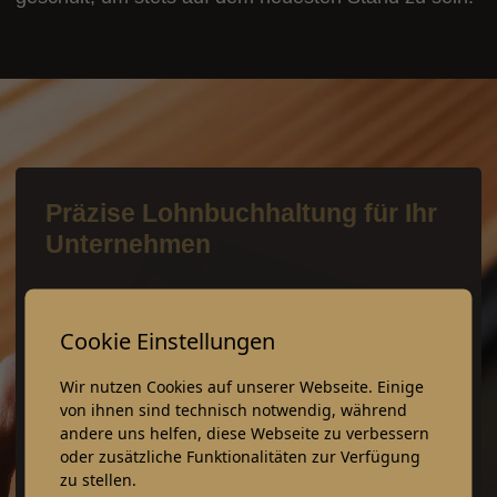
Präzise Lohnbuchhaltung für Ihr
Unternehmen
Unser Personal-Consulting Team zeichnet
sich durch individuelle und persönliche
Cookie Einstellungen
Betreuung aus. Dabei agieren wir kompetent,
Wir nutzen Cookies auf unserer Webseite. Einige
flexibel und setzen Ihre Lohnbuchhaltung und
von ihnen sind technisch notwendig, während
Gehaltsabrechnungen zuverlässig um.
andere uns helfen, diese Webseite zu verbessern
Darüber hinaus unterstützen wir Sie gerne bei
oder zusätzliche Funktionalitäten zur Verfügung
zu stellen.
der Ersteinrichtung der Arbeitnehmerdaten